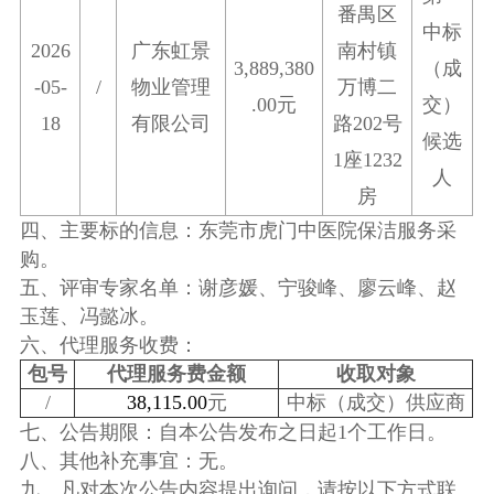
番禺区
中标
202
6
广东虹景
南村镇
3,889,380
（成
-0
5
-
/
物业管理
万博二
.00元
交）
18
有限公司
路
202号
候选
1座1232
人
房
四、主要标的信息：
东莞市虎门中医院保洁服务
采
购
。
五、评审专家名单：
谢彦媛、宁骏峰、廖云峰、赵
玉莲
、
冯懿冰
。
六、代理服务收费：
包号
代理服务费金额
收取对象
/
38
,
115.00
元
中标（成交）供应商
七、公告期限：
自本公告发布之日起
1个工作日。
八、其他补充事宜：无。
九、
凡对本次公告内容提出询问，请按以下方式联